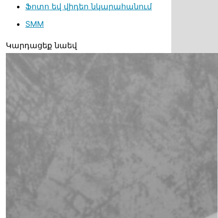
Ֆոտո եվ վիդեո նկարահանում
SMM
Կարդացեք նաեվ