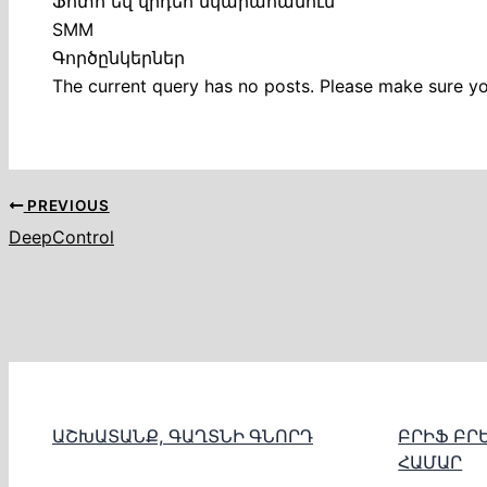
Ֆոտո եվ վիդեո նկարահանում
SMM
Գործընկերներ
The current query has no posts. Please make sure y
PREVIOUS
DeepControl
ԱՇԽԱՏԱՆՔ, ԳԱՂՏՆԻ ԳՆՈՐԴ
ԲՐԻՖ ԲՐ
ՀԱՄԱՐ