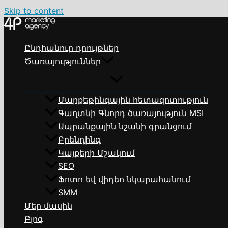
Skip to content
Ընդհանուր դրույթներ
Ծառայություններ
Մարքեթինգային հետազոտություն
Գաղտնի Գնորդ ծառայություն MSI
Ապրանքային նշանի գրանցում
Բրենդինգ
Կայքերի Մշակում
SEO
Ֆոտո եվ վիդեո նկարահանում
SMM
Մեր մասին
Բլոգ