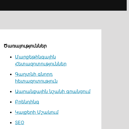
Ծառայություններ
Մարքեթինգային
Հետազոտություններ
Գաղտնի գնորդ
հետազոտություն
Ապրանքային նշանի գրանցում
Բրենդինգ
Կայքերի Մշակում
SEO