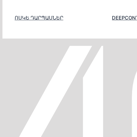
ՈՍԿԵ ԴԱՐՊԱՍՆԵՐ
DEEPCON