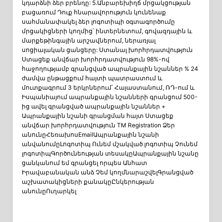
կդարձնի ձեր բրենդը: 5.Անբարեխիղճ մրցակցության
բացառում Դուք հնարավորություն կունենաք
սահմանափակել ձեր լոգոտիպի օգտագործումը
մրցակիցների կողմից՝ ինտերնետում, գովազդային և
մարքեթինգային արշավներում, ներառյալ
սոցիալական ցանցերը: Ստանալ խորհրդատվություն
Ստացեք անվճար խորհրդատվություն 98%-ով
հաջողությամբ գրանցված ապրանքային նշաններ % 24
ժամվա ընթացքում հայտի պատրաստում և
մուտքագրում 3 երկրներում՝ Հայաստանում, ՌԴ-ում և
Իսպանիայում ապրանքային նշանների գրանցում 500-
ից ավել գրանցված ապրանքային նշաններ +
Ապրանքային նշանի գրանցման հայտ Ստացեք
անվճար խորհրդատվություն TM Registration Ձեր
անունըՀեռախոսEmailԱպրանքային նշանի
անվանումըԼոգոտիպ Ունեմ մշակված լոգոտիպ Չունեմ
լոգոտիպԳործունեության տեսակըԱպրանքային նշանը
ցանկանում եմ գրանցել որպես Անհատ
Իրավաբանական անձ Չեմ կողմնարաշվելԳրանցված
աշխատակիցների քանակըԸնկերության
անունըՈւղարկել