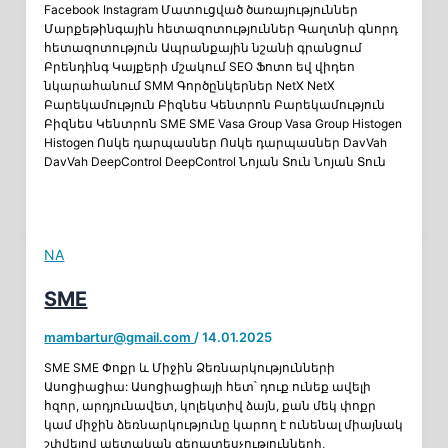
Facebook Instagram Մատուցված ծառայություններ
Մարքեթինգային հետազոտություններ Գաղտնի գնորդ
հետազոտություն Ապրանքային նշանի գրանցում
Բրենդինգ Կայքերի մշակում SEO Ֆոտո եվ վիդեո
նկարահանում SMM Գործընկերներ NetX NetX
Բարեկամություն Բիզնես Կենտրոն Բարեկամություն
Բիզնես Կենտրոն SME SME Vasa Group Vasa Group Histogen
Histogen Ոսկե դարպասներ Ոսկե դարպասներ DavVah
DavVah DeepControl DeepControl Նոյան Տուն Նոյան Տուն
NA
SME
mambartur@gmail.com
/
14.01.2025
SME SME Փոքր և Միջին Ձեռնարկությունների
Ասոցիացիա: Ասոցիացիայի հետ՝ դուք ունեք ավելի
հզոր, արդյունավետ, կոլեկտիվ ձայն, քան մեկ փոքր
կամ միջին ձեռնարկությունը կարող է ունենալ միայնակ
շփվելով պետական գերատեսչությունների,