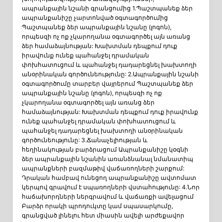
ապրանքային նշանի գրանցումից 1.Պաշտպանեք ձեր
ապրանքանիշը չարտոնված օգտագործումից
Պաշտպանեք ձեր ապրանքային նշանը (լոգոն),
որպեսզի ոչ ոք չկարողանա օգտագործել այն առանց
ձեր համաձայնության: Խախտման դեպքում դուք
իրավունք ունեք պահանջել դրամական
փոխհատուցում և պահանջել դադարեցնել խախտողի
անօրինական գործունեությունը: 2.Ապրանքային նշանի
օգտագործումը տարբեր վայրերում Պաշտպանեք ձեր
ապրանքային նշանը (լոգոն), որպեսզի ոչ ոք
չկարողանա օգտագործել այն առանց ձեր
համաձայնության: Խախտման դեպքում դուք իրավունք
ունեք պահանջել դրամական փոխհատուցում և
պահանջել դադարեցնել խախտողի անօրինական
գործունեությունը: 3.Ճանաչելիության և
հեղինակության բարձրացում Ապրանքանիշը կօգնի
ձեր ապրանքային նշանին առանձնանալ նմանատիպ
ապրանքների բազմաթիվ վաճառողների շարքում:
Դրական համբավ ունեցող ապրանքանիշը ավտոմատ
կերպով գրավում է սպառողների վստահությունը: 4.Նոր
հաճախորդների ներգրավում և վաճառքի ավելացում
Բարձր որակի պրոդուկտը կամ սպասարկումը,
գրանցված լինելու հետ միասին ավելի արժեքավոր