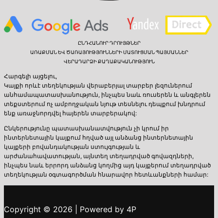
ԸՆԴՀԱՆՈՒՐ ԴՐՈՒՅԹՆԵՐ
ԱՌԱՔՄԱՆ ԵՎ ԾԱՌԱՅՈՒԹՅՈՒՆՆԵՐԻ ՄԱՏՈՒՑՄԱՆ ՊԱՅՄԱՆՆԵՐ
ՎԵՐԱԴԱՐՁԻ ՔԱՂԱՔԱԿԱՆՈՒԹՅՈՒՆ
Հարգելի այցելու,
Կայքի որևէ տեղեկության վերաբերյալ տարբեր լեզուներում
անհամապատասխանություն, ինչպես նաև ռուսերեն և անգլերեն
տեքստերում ոչ ամբողջական նյութ տեսնելու դեպքում խնդրում
ենք առաջնորդվել հայերեն տարբերակով:
Ընկերությունը պատասխանատվություն չի կրում իր
ինտերնետային կայքում հղված այլ անձանց ինտերնետային
կայքերի բովանդակության ստույգության և
արժանահավատության, այնտեղ տեղադրված գովազդների,
ինչպես նաև երրորդ անձանց կողմից այդ կայքերում տեղադրված
տեղեկության օգտագործման հնարավոր հետևանքների համար:
Copyright © 2026 | Powered by 4P