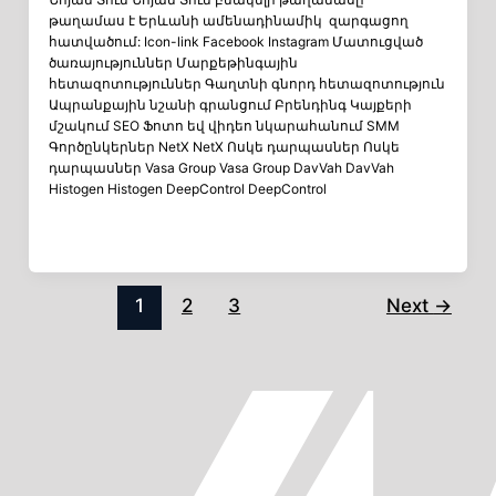
թաղամաս է Երևանի ամենադինամիկ զարգացող
հատվածում: Icon-link Facebook Instagram Մատուցված
ծառայություններ Մարքեթինգային
հետազոտություններ Գաղտնի գնորդ հետազոտություն
Ապրանքային նշանի գրանցում Բրենդինգ Կայքերի
մշակում SEO Ֆոտո եվ վիդեո նկարահանում SMM
Գործընկերներ NetX NetX Ոսկե դարպասներ Ոսկե
դարպասներ Vasa Group Vasa Group DavVah DavVah
Histogen Histogen DeepControl DeepControl
1
2
3
Next
→