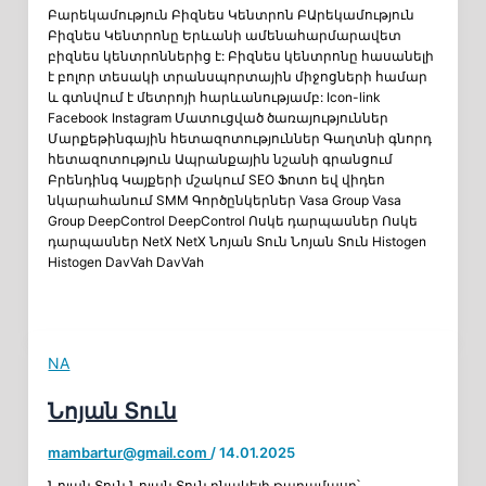
Բարեկամություն Բիզնես Կենտրոն ԲԱրեկամություն
Բիզնես Կենտրոնը Երևանի ամենահարմարավետ
բիզնես կենտրոններից է: Բիզնես կենտրոնը հասանելի
է բոլոր տեսակի տրանսպորտային միջոցների համար
և գտնվում է մետրոյի հարևանությամբ: Icon-link
Facebook Instagram Մատուցված ծառայություններ
Մարքեթինգային հետազոտություններ Գաղտնի գնորդ
հետազոտություն Ապրանքային նշանի գրանցում
Բրենդինգ Կայքերի մշակում SEO Ֆոտո եվ վիդեո
նկարահանում SMM Գործընկերներ Vasa Group Vasa
Group DeepControl DeepControl Ոսկե դարպասներ Ոսկե
դարպասներ NetX NetX Նոյան Տուն Նոյան Տուն Histogen
Histogen DavVah DavVah
NA
Նոյան Տուն
mambartur@gmail.com
/
14.01.2025
Նոյան Տուն Նոյան Տուն բնակելի թաղամասը՝