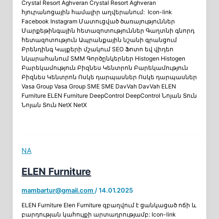
Crystal Resort Aghveran Crystal Resort Aghveran
հյուրանոցային համալիր աղվերանում: Icon-link
Facebook Instagram Մատուցված ծառայություններ
Մարքեթինգային հետազոտություններ Գաղտնի գնորդ
հետազոտություն Ապրանքային նշանի գրանցում
Բրենդինգ Կայքերի մշակում SEO Ֆոտո եվ վիդեո
նկարահանում SMM Գործընկերներ Histogen Histogen
Բարեկամություն Բիզնես Կենտրոն Բարեկամություն
Բիզնես Կենտրոն Ոսկե դարպասներ Ոսկե դարպասներ
Vasa Group Vasa Group SME SME DavVah DavVah ELEN
Furniture ELEN Furniture DeepControl DeepControl Նոյան Տուն
Նոյան Տուն NetX NetX
NA
ELEN Furniture
mambartur@gmail.com
/
14.01.2025
ELEN Furniture Elen Furniture զբաղվում է ցանկացած ոճի և
բարդության կահույքի արտադրությամբ: Icon-link