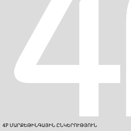
4P ՄԱՐՔԵԹԻՆԳԱՅԻՆ ԸՆԿԵՐՈՒԹՅՈՒՆ